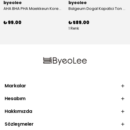
byeolee
byeolee
AHA BHA PHA Maekkeun Kore Kagit Maske | Olu Deri
Balgeum Dogal Kapatici Ton Esitleyici Krem 50gr
₺ 99.00
₺ 589.00
1 Renk
Markalar
Hesabım
Hakkımızda
Sözleşmeler