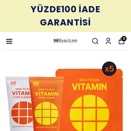
YÜZDE100 İADE
GARANTİSİ
0