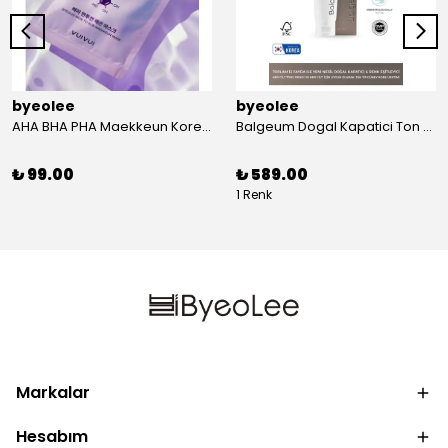
byeolee
byeolee
AHA BHA PHA Maekkeun Kore Kagit Maske | Olu Deri
Balgeum Dogal Kapatici Ton Esitleyici Krem 50gr
₺ 99.00
₺ 589.00
1 Renk
Markalar
Hesabım