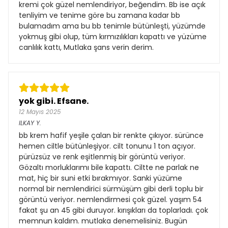
kremi çok güzel nemlendiriyor, beğendim. Bb ise açık
tenliyim ve tenime göre bu zamana kadar bb
bulamadım ama bu bb tenimle bütünleşti, yüzümde
yokmuş gibi olup, tüm kırmızılıkları kapattı ve yüzüme
canlılık kattı, Mutlaka şans verin derim.
yok gibi. Efsane.
12 Mayıs 2025
ILKAY
Y.
bb krem hafif yeşile çalan bir renkte çıkıyor. sürünce
hemen ciltle bütünleşiyor. cilt tonunu 1 ton açıyor.
pürüzsüz ve renk eşitlenmiş bir görüntü veriyor.
Gözaltı morluklarımı bile kapattı. Ciltte ne parlak ne
mat, hiç bir suni etki bırakmıyor. Sanki yüzüme
normal bir nemlendirici sürmüşüm gibi derli toplu bir
görüntü veriyor. nemlendirmesi çok güzel. yaşım 54
fakat şu an 45 gibi duruyor. kırışıkları da toplarladı. çok
memnun kaldım. mutlaka denemelisiniz. Bugün