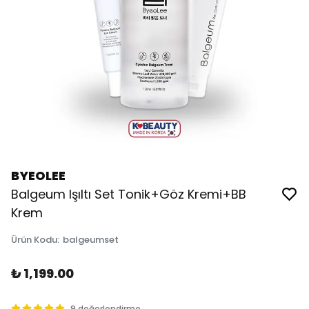
BYEOLEE
Balgeum Işıltı Set Tonik+Göz Kremi+BB
Krem
Ürün Kodu
:
balgeumset
₺ 1,199.00
9 değerlendirme