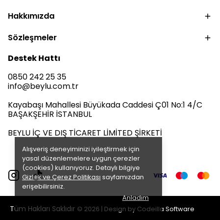
Hakkımızda
Sözleşmeler
Destek Hattı
0850 242 25 35
info@beylu.com.tr
Kayabaşı Mahallesi Büyükada Caddesi Ç01 No:1 4/C
BAŞAKŞEHİR İSTANBUL
BEYLU İÇ VE DIŞ TİCARET LİMİTED ŞİRKETİ
Alışveriş deneyiminizi iyileştirmek için
yasal düzenlemelere uygun çerezler
(cookies) kullanıyoruz. Detaylı bilgiye
Gizlilik ve Çerez Politikası
sayfamızdan
erişebilirsiniz.
Anladım
Tüm Hakları Saklıdır
© 2026 | Design by
Codeilla Software