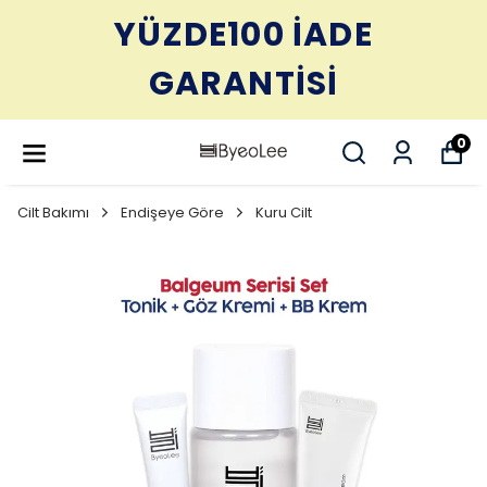
YÜZDE100 İADE
GARANTİSİ
0
Cilt Bakımı
Endişeye Göre
Kuru Cilt