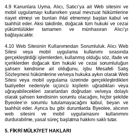
4.9 Kanunlara Uyma. Alıcı, Satıcı’ya ait Web sitesini ve
mobil uygulamayı kullanırken yasal mevzuat hükümlerine
riayet etmeyi ve bunları ihlal etmemeyi baştan kabul ve
taahhüt eder. Aksi takdirde, doğacak tüm hukuki ve cezai
yükümlülükler tamamen ve münhasıran Alıcı’yı
bağlayacaktır.
4.10 Web Sitesinin Kullanımından Sorumluluk. Alıcı Web
Sitesi veya mobil uygulama kullanımı sırasında
gerçekleştirdiği işlemlerden, kullanmış olduğu söz, ifade ve
içeriklerden doğacak tüm hukuki ve cezai sorumluluğun
şahsen kendisine ait olduğunu, işbu Mesafeli Satış
Sözleşmesi hükümlerine ve/veya hukuka aykırı olarak Web
Sitesi veya mobil uygulama üzerinde gerçekleştirdikleri
faaliyetler nedeniyle üçüncü kişilerin uğradıkları veya
uğrayabilecekleri zararlardan doğrudan ve/veya dolaylı
olarak şahsen kendisinin sorumlu olacağını, hiçbir şekilde
Byeolee’ın sorumlu tutulamayacağını kabul, beyan ve
taahhüt eder. Ayrıca bu gibi durumlarda Byeolee, alıcının
web sitesini ve mobil uygulamasını kullanımını
durdurabilme, yasal süreç başlatma hakkını saklı tutar.
5. FİKRİ MÜLKİYET HAKLARI