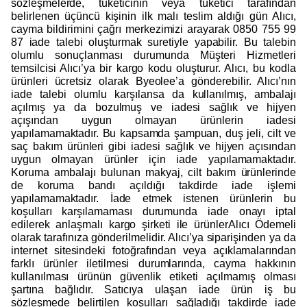
sözleşmelerde, tüketicinin veya tüketici tarafından
belirlenen üçüncü kişinin ilk malı teslim aldığı gün Alıcı,
cayma bildirimini çağrı merkezimizi arayarak 0850 755 99
87 iade talebi oluşturmak suretiyle yapabilir. Bu talebin
olumlu sonuçlanması durumunda Müşteri Hizmetleri
temsilcisi Alıcı’ya bir kargo kodu oluşturur. Alıcı, bu kodla
ürünleri ücretsiz olarak Byeolee’a gönderebilir. Alıcı’nın
iade talebi olumlu karşılansa da kullanılmış, ambalajı
açılmış ya da bozulmuş ve iadesi sağlık ve hijyen
açışından uygun olmayan ürünlerin iadesi
yapılamamaktadır. Bu kapsamda şampuan, duş jeli, cilt ve
saç bakım ürünleri gibi iadesi sağlık ve hijyen açısından
uygun olmayan ürünler için iade yapılamamaktadır.
Koruma ambalajı bulunan makyaj, cilt bakım ürünlerinde
de koruma bandı açıldığı takdirde iade işlemi
yapılamamaktadır. İade etmek istenen ürünlerin bu
koşulları karşılamaması durumunda iade onayı iptal
edilerek anlaşmalı kargo şirketi ile ürünlerAlıcı Ödemeli
olarak tarafınıza gönderilmelidir. Alıcı’ya siparişinden ya da
internet sitesindeki fotoğrafından veya açıklamalarından
farklı ürünler iletilmesi durumlarında, cayma hakkının
kullanılması ürünün güvenlik etiketi açılmamış olması
şartına bağlıdır. Satıcıya ulaşan iade ürün iş bu
sözleşmede belirtilen koşulları sağladığı takdirde iade