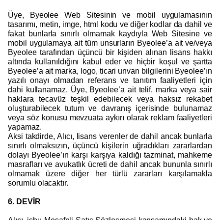
Üye, Byeolee Web Sitesinin ve mobil uygulamasının
tasarımı, metin, imge, html kodu ve diğer kodlar da dahil ve
fakat bunlarla sınırlı olmamak kaydıyla Web Sitesine ve
mobil uygulamaya ait tüm unsurların Byeolee’a ait ve/veya
Byeolee tarafından üçüncü bir kişiden alınan lisans hakkı
altında kullanıldığını kabul eder ve hiçbir koşul ve şartta
Byeolee’a ait marka, logo, ticari unvan bilgilerini Byeolee’ın
yazılı onayı olmadan referans ve tanıtım faaliyetleri için
dahi kullanamaz. Üye, Byeolee’a ait telif, marka veya sair
haklara tecavüz teşkil edebilecek veya haksız rekabet
oluşturabilecek tutum ve davranış içerisinde bulunamaz
veya söz konusu mevzuata aykırı olarak reklam faaliyetleri
yapamaz.
Aksi takdirde, Alıcı, lisans verenler de dahil ancak bunlarla
sınırlı olmaksızın, üçüncü kişilerin uğradıkları zararlardan
dolayı Byeolee’ın karşı karşıya kaldığı tazminat, mahkeme
masrafları ve avukatlık ücreti de dahil ancak bununla sınırlı
olmamak üzere diğer her türlü zararları karşılamakla
sorumlu olacaktır.
6. DEVİR