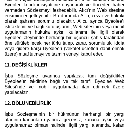
Byeolee kendi inisiyatifine dayanarak ve önceden haber
vermeden Sözleşmeyi feshedebilir, Alıcı’nın Web sitesine
erişimini engelleyebilir. Bu durumda Alıcı, cezai ve hukuki
olarak şahsen sorumlu olacaktır. Alıcı, ayrıca Byeolee’ı
iştiraklerini ve bağlı kuruluşlarını, Web sitesinin veya mobil
uygulamanın hukuka aykırı kullanımı ile ilgili olarak
Byeolee aleyhinde herhangi bir üçüncü şahıs tarafından
öne sürülebilecek her türlü talep, zarar, sorumluluk, iddia
veya gidere karşı Byeolee’ı (vekalet ücretleri dahil olmak
üzere) muaf tutmayı ve tazmin etmeyi kabul eder.
11. DEĞİŞİKLİKLER
İşbu Sözleşme uyarınca yapılacak tüm değişiklikler
Byeolee’ın takdirine bağlı ve tek taraflı Byeolee Web
Sitesi’nde ve mobil uygulamada ilan edilmek üzere
yapılacaktır..
12. BÖLÜNEBİLİRLİK
İşbu Sözleşme’nin bir hükmünün herhangi bir yargı
alanının kanunları uyarınca geçersiz, kanuna aykırı veya
uygulanamaz olması halinde, ilgili yargı alanında, kalan