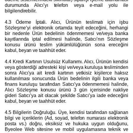
durumunda Alıcı’yı telefon veya e-mail yolu ile
bilgilendirebilir.
4.3 Ödeme İptali. Alıcı, Ürünün teslimatı için işbu
Sözleşme’yi elektronik ortamda teyit edeceğini, herhangi
bir nedenle Ürün bedelinin ödenmemesi ve/veya banka
kayıtlarında iptal edilmesi halinde, Satıcı’nın Sözleşme
konusu ürünü teslim yükümlülüğünün sona ereceğini
kabul, beyan ve taahhüt eder.
4.4 Kredi Kartının Usulsüz Kullanımı. Alıcı, Ürünün kendisi
veya gösterdiği adresteki kişi ve/veya kuruluşa tesliminden
sonra Alıcı'ya ait kredi kartının yetkisiz kişilerce haksız
kullanılması sonucunda Ürün bedelinin ilgili banka veya
finans kuruluşu tarafından Satıcı’ya ödenmemesi halinde,
Alıcı Sözleşme konusu ürünü 3 gün içerisinde nakliye
gideri Satıcı’ya ait olacak şekilde Satıcı’ya iade edeceğini
kabul, beyan ve taahhüt eder.
4.5 Bilgilerin Doğruluğu. Üye, kendisi tarafından sağlanan
bilgi ve içeriklerin (Ad, soyad, telefon numarası elektronik
posta vs.) doğru, eksiksiz ve hukuka uygun olduğunu,
Byeolee Web sitesine ve mobil uygulamasına teknik ve