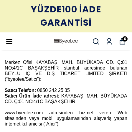
YÜZDE100 İADE
GARANTİSİ
0
Merkez Ofisi KAYABAŞI MAH. BÜYÜKADA CD. Ç:01
NO:4/1C BAŞAKŞEHİR stanbul adresinde bulunan
BEYLU İÇ VE DIŞ TİCARET LİMİTED ŞİRKETİ
(“byeolee/Satıcı”);
Satıcı Telefon:
0850 242 25 35
Satıcı Ürün İade adresi:
KAYABAŞI MAH. BÜYÜKADA
CD. Ç:01 NO:4/1C BAŞAKŞEHİR
www.byeolee.com adresinden hizmet veren Web
sitesinden veya mobil uygulamasından alışveriş yapan
internet kullanıcısı (“Alıcı”).