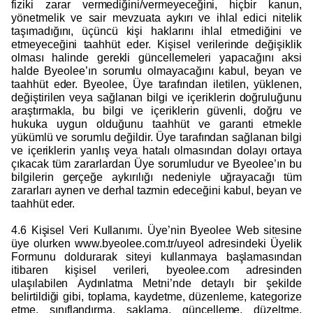
fiziki zarar vermediğini/vermeyeceğini, hiçbir kanun,
yönetmelik ve sair mevzuata aykırı ve ihlal edici nitelik
taşımadığını, üçüncü kişi haklarını ihlal etmediğini ve
etmeyeceğini taahhüt eder. Kişisel verilerinde değişiklik
olması halinde gerekli güncellemeleri yapacağını aksi
halde Byeolee’ın sorumlu olmayacağını kabul, beyan ve
taahhüt eder. Byeolee, Üye tarafından iletilen, yüklenen,
değiştirilen veya sağlanan bilgi ve içeriklerin doğruluğunu
araştırmakla, bu bilgi ve içeriklerin güvenli, doğru ve
hukuka uygun olduğunu taahhüt ve garanti etmekle
yükümlü ve sorumlu değildir. Üye tarafından sağlanan bilgi
ve içeriklerin yanlış veya hatalı olmasından dolayı ortaya
çıkacak tüm zararlardan Üye sorumludur ve Byeolee’ın bu
bilgilerin gerçeğe aykırılığı nedeniyle uğrayacağı tüm
zararları aynen ve derhal tazmin edeceğini kabul, beyan ve
taahhüt eder.
4.6 Kişisel Veri Kullanımı. Üye’nin Byeolee Web sitesine
üye olurken www.byeolee.com.tr/uyeol adresindeki Üyelik
Formunu doldurarak siteyi kullanmaya başlamasından
itibaren kişisel verileri, byeolee.com adresinden
ulaşılabilen Aydınlatma Metni’nde detaylı bir şekilde
belirtildiği gibi, toplama, kaydetme, düzenleme, kategorize
etme, sınıflandırma, saklama, güncelleme, düzeltme,