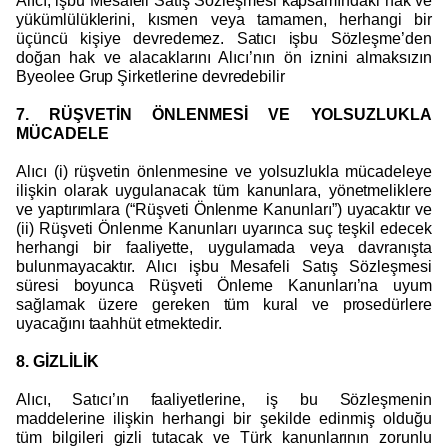
Alıcı, işbu Mesafeli Satış Sözleşmesi kapsamındaki hak ve
yükümlülüklerini, kısmen veya tamamen, herhangi bir
üçüncü kişiye devredemez. Satıcı işbu Sözleşme’den
doğan hak ve alacaklarını Alıcı’nın ön iznini almaksızın
Byeolee Grup Şirketlerine devredebilir
7. RÜŞVETİN ÖNLENMESİ VE YOLSUZLUKLA
MÜCADELE
Alıcı (i) rüşvetin önlenmesine ve yolsuzlukla mücadeleye
ilişkin olarak uygulanacak tüm kanunlara, yönetmeliklere
ve yaptırımlara (“Rüşveti Önlenme Kanunları”) uyacaktır ve
(ii) Rüşveti Önlenme Kanunları uyarınca suç teşkil edecek
herhangi bir faaliyette, uygulamada veya davranışta
bulunmayacaktır. Alıcı işbu Mesafeli Satış Sözleşmesi
süresi boyunca Rüşveti Önleme Kanunları’na uyum
sağlamak üzere gereken tüm kural ve prosedürlere
uyacağını taahhüt etmektedir.
8. GİZLİLİK
Alıcı, Satıcı’ın faaliyetlerine, iş bu Sözleşmenin
maddelerine ilişkin herhangi bir şekilde edinmiş olduğu
tüm bilgileri gizli tutacak ve Türk kanunlarının zorunlu