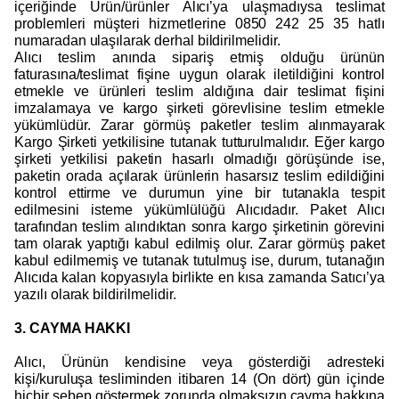
içeriğinde Ürün/ürünler Alıcı’ya ulaşmadıysa teslimat
problemleri müşteri hizmetlerine 0850 242 25 35 hatlı
numaradan ulaşılarak derhal bildirilmelidir.
Alıcı teslim anında sipariş etmiş olduğu ürünün
faturasına/teslimat fişine uygun olarak iletildiğini kontrol
etmekle ve ürünleri teslim aldığına dair teslimat fişini
imzalamaya ve kargo şirketi görevlisine teslim etmekle
yükümlüdür. Zarar görmüş paketler teslim alınmayarak
Kargo Şirketi yetkilisine tutanak tutturulmalıdır. Eğer kargo
şirketi yetkilisi paketin hasarlı olmadığı görüşünde ise,
paketin orada açılarak ürünlerin hasarsız teslim edildiğini
kontrol ettirme ve durumun yine bir tutanakla tespit
edilmesini isteme yükümlülüğü Alıcıdadır. Paket Alıcı
tarafından teslim alındıktan sonra kargo şirketinin görevini
tam olarak yaptığı kabul edilmiş olur. Zarar görmüş paket
kabul edilmemiş ve tutanak tutulmuş ise, durum, tutanağın
Alıcıda kalan kopyasıyla birlikte en kısa zamanda Satıcı’ya
yazılı olarak bildirilmelidir.
3. CAYMA HAKKI
Alıcı, Ürünün kendisine veya gösterdiği adresteki
kişi/kuruluşa tesliminden itibaren 14 (On dört) gün içinde
hiçbir sebep göstermek zorunda olmaksızın cayma hakkına