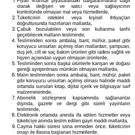
Fiyatı finansal piyasalardaki dalgalanmalara bağlı
olarak değişen ve satıcı veya sağlayıcının
kontrolünde olmayan mal veya hizmetlerde,
Tüketicinin istekleri veya kişisel ihtiyaçları
doğrultusunda hazırlanan mallarda,
Çabuk bozulabilen veya son kullanma tarihi
geçebilecek malların tesliminde,
Tesliminden sonra ambalaj, bant, mühür, paket gibi
koruyucu unsurları açılmış olan mallardan; şampuan,
duş jeli, cilt ve saç bakım ürünleri gibi iadesi sağlık ve
hijyen açısından uygun olmayan ürünlerde,
Tesliminden sonra başka ürünlerle karışan ve doğası
gereği ayrıştırılması mümkün olmayan mallarda,
Malın tesliminden sonra ambalaj, bant, mühür, paket
gibi koruyucu unsurları açılmış olması halinde maddi
ortamda sunulan kitap, dijital içerik ve bilgisayar sarf
malzemelerinde,
Abonelik sözleşmesi kapsamında sağlananlar
dışında, gazete ve dergi gibi süreli yayınların
tesliminde,
Elektronik ortamda anında ifa edilen hizmetler veya
tüketiciye anında teslim edilen gayri maddi mallarda,
Cayma hakkı süresi sona ermeden önce, tüketicinin
onayı ile ifasına başlanan hizmetlerde.