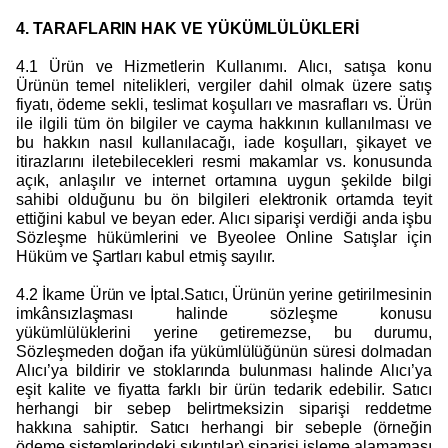
4. TARAFLARIN HAK VE YÜKÜMLÜLÜKLERİ
4.1 Ürün ve Hizmetlerin Kullanımı. Alıcı, satışa konu
Ürünün temel nitelikleri, vergiler dahil olmak üzere satış
fiyatı, ödeme sekli, teslimat koşulları ve masrafları vs. Ürün
ile ilgili tüm ön bilgiler ve cayma hakkının kullanılması ve
bu hakkın nasıl kullanılacağı, iade koşulları, şikayet ve
itirazlarını iletebilecekleri resmi makamlar vs. konusunda
açık, anlaşılır ve internet ortamına uygun şekilde bilgi
sahibi olduğunu bu ön bilgileri elektronik ortamda teyit
ettiğini kabul ve beyan eder. Alıcı siparişi verdiği anda işbu
Sözleşme hükümlerini ve Byeolee Online Satışlar için
Hüküm ve Şartları kabul etmiş sayılır.
4.2 İkame Ürün ve İptal.Satıcı, Ürünün yerine getirilmesinin
imkânsızlaşması halinde sözleşme konusu
yükümlülüklerini yerine getiremezse, bu durumu,
Sözleşmeden doğan ifa yükümlülüğünün süresi dolmadan
Alıcı’ya bildirir ve stoklarında bulunması halinde Alıcı’ya
eşit kalite ve fiyatta farklı bir ürün tedarik edebilir. Satıcı
herhangi bir sebep belirtmeksizin siparişi reddetme
hakkına sahiptir. Satıcı herhangi bir sebeple (örneğin
ödeme sistemlerindeki sıkıntılar) siparişi işleme alamaması