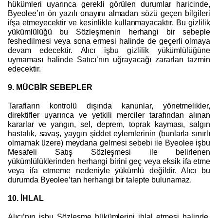
hükümleri uyarınca gerekli görülen durumlar haricinde,
Byeolee’ın ön yazılı onayını almadan sözü geçen bilgileri
ifşa etmeyecektir ve kesinlikle kullanmayacaktır. Bu gizlilik
yükümlülüğü bu Sözleşmenin herhangi bir sebeple
feshedilmesi veya sona ermesi halinde de geçerli olmaya
devam edecektir. Alıcı işbu gizlilik yükümlülüğüne
uymaması halinde Satıcı’nın uğrayacağı zararları tazmin
edecektir.
9. MÜCBİR SEBEPLER
Tarafların kontrolü dışında kanunlar, yönetmelikler,
direktifler uyarınca ve yetkili merciler tarafından alınan
kararlar ve yangın, sel, deprem, toprak kayması, salgın
hastalık, savaş, yaygın şiddet eylemlerinin (bunlarla sınırlı
olmamak üzere) meydana gelmesi sebebi ile Byeolee işbu
Mesafeli Satış Sözleşmesi ile belirlenen
yükümlülüklerinden herhangi birini geç veya eksik ifa etme
veya ifa etmeme nedeniyle yükümlü değildir. Alıcı bu
durumda Byeolee’tan herhangi bir talepte bulunamaz.
10. İHLAL
Alıcı’nın işbu Sözleşme hükümlerini ihlal etmesi halinde,