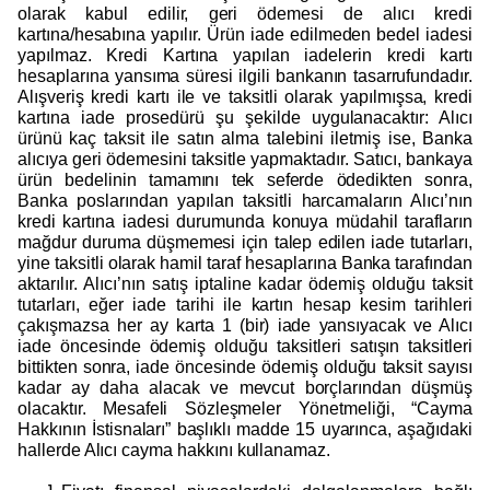
olarak kabul edilir, geri ödemesi de alıcı kredi
kartına/hesabına yapılır. Ürün iade edilmeden bedel iadesi
yapılmaz. Kredi Kartına yapılan iadelerin kredi kartı
hesaplarına yansıma süresi ilgili bankanın tasarrufundadır.
Alışveriş kredi kartı ile ve taksitli olarak yapılmışsa, kredi
kartına iade prosedürü şu şekilde uygulanacaktır: Alıcı
ürünü kaç taksit ile satın alma talebini iletmiş ise, Banka
alıcıya geri ödemesini taksitle yapmaktadır. Satıcı, bankaya
ürün bedelinin tamamını tek seferde ödedikten sonra,
Banka poslarından yapılan taksitli harcamaların Alıcı’nın
kredi kartına iadesi durumunda konuya müdahil tarafların
mağdur duruma düşmemesi için talep edilen iade tutarları,
yine taksitli olarak hamil taraf hesaplarına Banka tarafından
aktarılır. Alıcı’nın satış iptaline kadar ödemiş olduğu taksit
tutarları, eğer iade tarihi ile kartın hesap kesim tarihleri
çakışmazsa her ay karta 1 (bir) iade yansıyacak ve Alıcı
iade öncesinde ödemiş olduğu taksitleri satışın taksitleri
bittikten sonra, iade öncesinde ödemiş olduğu taksit sayısı
kadar ay daha alacak ve mevcut borçlarından düşmüş
olacaktır. Mesafeli Sözleşmeler Yönetmeliği, “Cayma
Hakkının İstisnaları” başlıklı madde 15 uyarınca, aşağıdaki
hallerde Alıcı cayma hakkını kullanamaz.