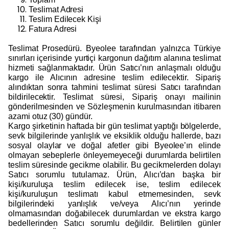
Teslimat Adresi
Teslim Edilecek Kişi
Fatura Adresi
Teslimat Prosedürü. Byeolee tarafından yalnızca Türkiye
sınırları içerisinde yurtiçi kargonun dağıtım alanına teslimat
hizmeti sağlanmaktadır. Ürün Satıcı’nın anlaşmalı olduğu
kargo ile Alıcının adresine teslim edilecektir. Sipariş
alındıktan sonra tahmini teslimat süresi Satıcı tarafından
bildirilecektir. Teslimat süresi, Sipariş onayı mailinin
gönderilmesinden ve Sözleşmenin kurulmasından itibaren
azami otuz (30) gündür.
Kargo şirketinin haftada bir gün teslimat yaptığı bölgelerde,
sevk bilgilerinde yanlışlık ve eksiklik olduğu hallerde, bazı
sosyal olaylar ve doğal afetler gibi Byeolee’ın elinde
olmayan sebeplerle önleyemeyeceği durumlarda belirtilen
teslim süresinde gecikme olabilir. Bu gecikmelerden dolayı
Satıcı sorumlu tutulamaz. Ürün, Alıcı’dan başka bir
kişi/kuruluşa teslim edilecek ise, teslim edilecek
kişi/kuruluşun teslimatı kabul etmemesinden, sevk
bilgilerindeki yanlışlık ve/veya Alıcı’nın yerinde
olmamasından doğabilecek durumlardan ve ekstra kargo
bedellerinden Satıcı sorumlu değildir. Belirtilen günler