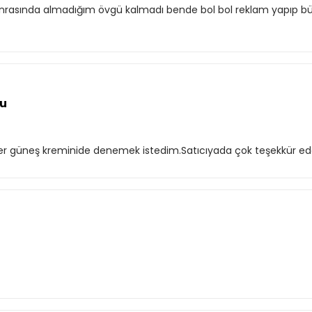
sonrasında almadığım övgü kalmadı bende bol bol reklam yapıp bü
mu
efer güneş kreminide denemek istedim.Satıcıyada çok teşekkür e