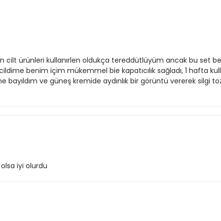
n cilt ürünleri kullanırlen oldukça tereddütlüyüm ancak bu set beni
ildime benim içim mükemmel bie kapatıcılık sağladı, 1 hafta ku
e bayıldım ve güneş kremide aydınlık bir görüntü vererek silgi
lsa iyi olurdu