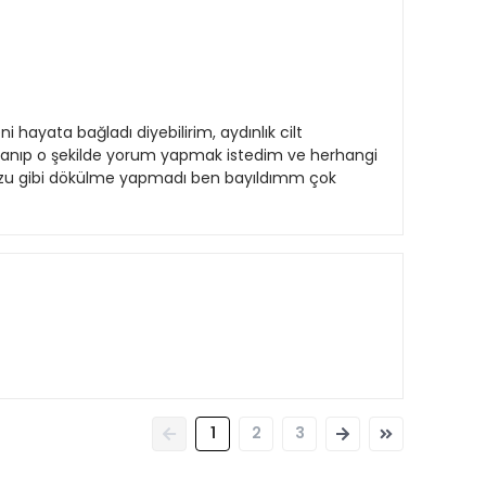
 hayata bağladı diyebilirim, aydınlık cilt
llanıp o şekilde yorum yapmak istedim ve herhangi
 tozu gibi dökülme yapmadı ben bayıldımm çok
1
2
3