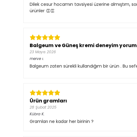
Dilek cesur hocamın tavsiyesi üzerine almıştım, 
ürünler 👏👏
Balgeum ve Güneş kremi deneyim yoru
23 Mayıs 2026
merve
ı.
Balgeum zaten sürekli kullandığım bir ürün . Bu s
Ürün gramları
28 Şubat 2025
Kübra
K.
Gramları ne kadar her birinin ?