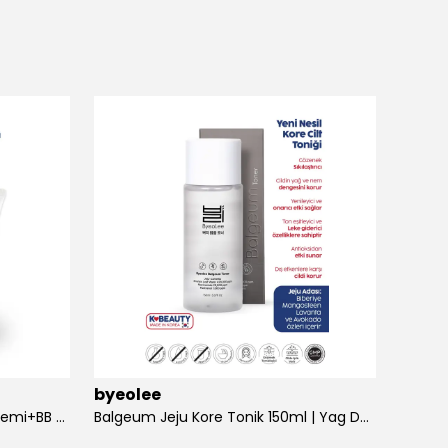
byeolee
byeol
Balgeum Işıltı Set Tonik+Göz Kremi+BB Krem
Balgeum Jeju Kore Tonik 150ml | Yag Dengeleyici