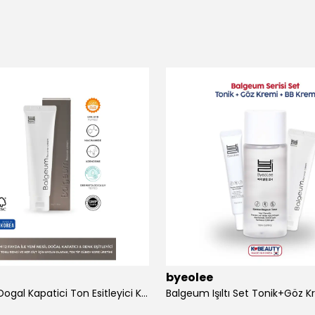
byeolee
Balgeum Dogal Kapatici Ton Esitleyici Krem 50gr