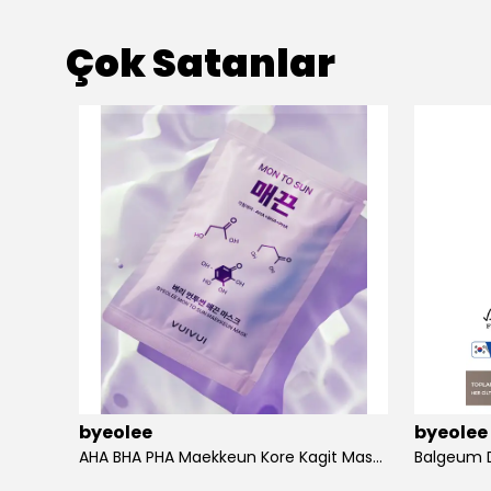
Çok Satanlar
byeolee
byeolee
Jeju Carrot Pack Cleanser Pirinç Kompleks İçeren Çift Etkili Maske Ve Temizleme Köpüğü
AHA BHA PHA Maekkeun Kore Kagit Maske | Olu Deri