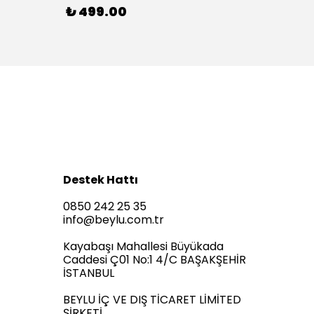
₺ 499.00
₺ 1,
Destek Hattı
0850 242 25 35
info@beylu.com.tr
Kayabaşı Mahallesi Büyükada
Caddesi Ç01 No:1 4/C BAŞAKŞEHİR
İSTANBUL
BEYLU İÇ VE DIŞ TİCARET LİMİTED
ŞİRKETİ