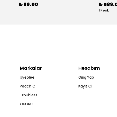
₺ 99.00
₺ 589.
1 Renk
Markalar
Hesabım
byeolee
Giriş Yap
Peach C
Kayıt Ol
Troubless
OKORU