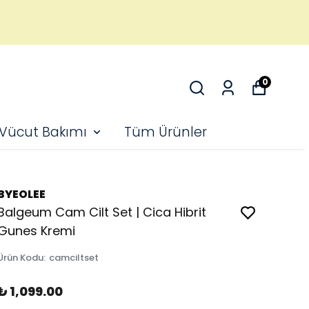
0
 Vücut Bakımı
Tüm Ürünler
BYEOLEE
Balgeum Cam Cilt Set | Cica Hibrit
Gunes Kremi
Ürün Kodu
:
camciltset
₺ 1,099.00