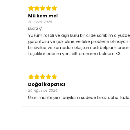
Mü kem mel
30 Ocak 2025
Dilara
Ç.
Yüzüm rosalı ve aşırı kuru bir cilde sahibim o yüzde
görüntüsü ve çok akne ve leke problemi olmayan c
bir sivilce ve komedon oluşturmadı belgium cream
teşekkür ederim yeni cilt ürünümü buldum <3
Doğal kapatıcı
24 Ağustos 2024
Ürün muhteşem bayıldım sadece biraz daha fazla o