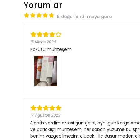
Yorumlar
6 değerlendirmeye göre
13 Mayıs 2024
Kokusu muhteşem
17 Ağustos 2023
Siparis verdim ertesi gun geldi, ayni gun kargolama 
ve parlakligi muhtesem, her sabah yuzume bu sprey
benim vazgecilmezim olucak. Hic dusunmeden alma