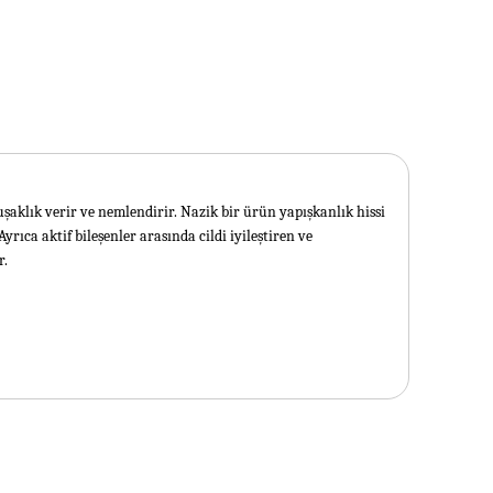
aklık verir ve nemlendirir. Nazik bir ürün yapışkanlık hissi
rıca aktif bileşenler arasında cildi iyileştiren ve
r.