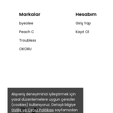
Markalar
Hesabım
byeolee
Giriş Yap
Peach C
Kayıt Ol
Troubless
OKORU
Alışveriş deneyiminizi iyileştirmek için
yasal düzenlemelere uygun çerezler
(cookies) kullanıyoruz. Detaylı bilgiye
Gizlilik ve Çerez Politikası
sayfamızdan