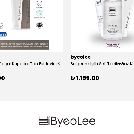
byeolee
Balgeum Dogal Kapatici Ton Esitleyici Krem 50gr
00
₺ 1,199.00