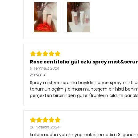
Rose centifolia gül özlü sprey mist&ser
9 Temmuz 2024
ZEYNEP
K.
Sprey mist ve seruma bayıldım önce sprey misti cil
tonumun açılmış olması muhteşem bir histi benim i
gerçekten birbirinden güzel.Ürünlerin cildimi parla
20 Haziran 2024
kullanmadan yorum yapmak istemedim 3. günüm le