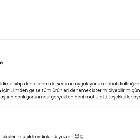
um
dime sıkıp daha sonra da serumu uyguluyorum sabah kalktığımda ci
çin.Elimden gelse tüm ürünleri denemek isterim diyebilirim çün
klaştırıp canlı görünmesi gerçekten beni mutlu etti teşekkürler by
kelerim açıldı aydınlandı yüzüm 😇👏