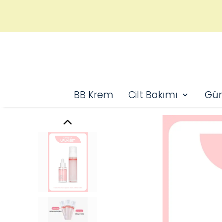
BB Krem
Cilt Bakımı
Gün