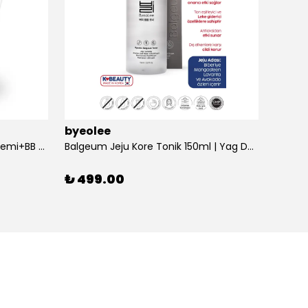
byeolee
byeol
Balgeum Işıltı Set Tonik+Göz Kremi+BB Krem
Balgeum Jeju Kore Tonik 150ml | Yag Dengeleyici
₺ 499.00
₺ 1,