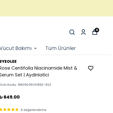
0
 Vücut Bakımı
Tüm Ürünler
BYEOLEE
Rose Centifolia Niacinamide Mist &
Serum Set | Aydinlatici
Ürün Kodu
:
8809035141892-922
₺ 649.00
6 değerlendirme