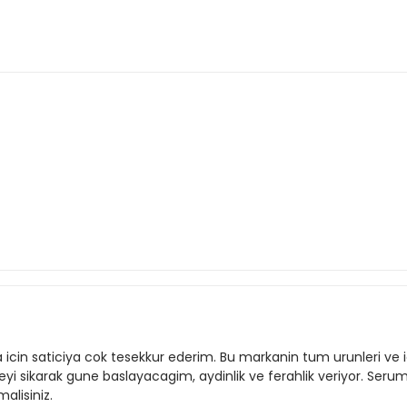
icin saticiya cok tesekkur ederim. Bu markanin tum urunleri ve icer
i sikarak gune baslayacagim, aydinlik ve ferahlik veriyor. Serum
lisiniz.