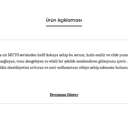
Ürün Açıklaması
 ait MUTO serisinden hafif dokuya sahip bu serum; hızla emilir ve cilde yumuş
ağlayan, tonu dengeleyen ve etkili bir şekilde nemlendiren gülsuyunu içerir. Ay
ildin elastikiyetini arttıran ve anti-enflamatuar etkiye sahip adenosin bulunu
Devamını Göster