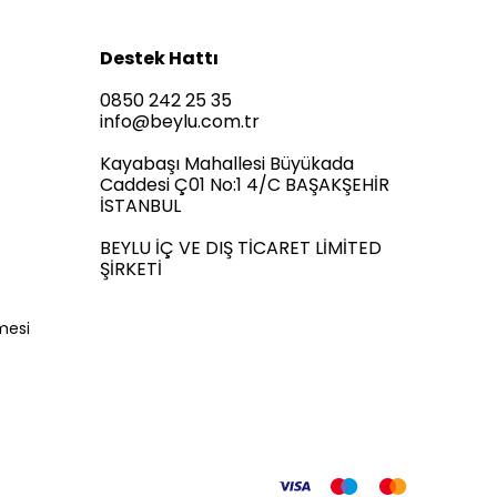
Destek Hattı
0850 242 25 35
info@beylu.com.tr
Kayabaşı Mahallesi Büyükada
Caddesi Ç01 No:1 4/C BAŞAKŞEHİR
İSTANBUL
BEYLU İÇ VE DIŞ TİCARET LİMİTED
ŞİRKETİ
mesi