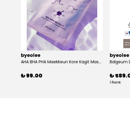
byeolee
byeolee
Jeju Carrot Pack Cleanser Pirinç Kompleks İçeren Çift Etkili Maske Ve Temizleme Köpüğü
AHA BHA PHA Maekkeun Kore Kagit Maske | Olu Deri
₺ 99.00
₺ 589.
1 Renk