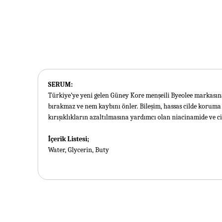
SERUM:
Türkiye’ye yeni gelen Güney Kore menşeili Byeolee markasına
bırakmaz ve nem kaybını önler. Bileşim, hassas cilde koruma s
kırışıklıkların azaltılmasına yardımcı olan niacinamide ve c
İçerik Listesi;
Water, Glycerin, Buty