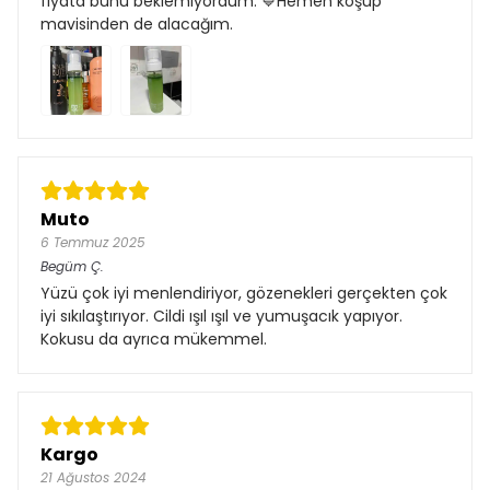
fiyata bunu beklemiyordum. 💙Hemen koşup
mavisinden de alacağım.
Muto
6 Temmuz 2025
Begüm
Ç.
Yüzü çok iyi menlendiriyor, gözenekleri gerçekten çok
iyi sıkılaştırıyor. Cildi ışıl ışıl ve yumuşacık yapıyor.
Kokusu da ayrıca mükemmel.
Kargo
21 Ağustos 2024