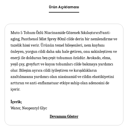
Ürün Açıklaması
Muto 5 Tohum Özlü Niacinamide Gözenek Sıkılaştırıcı&anti-
aging, Panthenol Mist Sprey 80ml cilde derin bir nemlendirme ve
tazelik hissi verir. Ürünün temel bileşenleri, nem kaybını
önleyen, yorgun cildi daha sıkı hale getiren, onu sakinleştiren ve
enerji ile dolduran beş çeşit tohumun özüdür. Avokado, elma,
yeşil çay, greyfurt ve kayısı tohumları cilde bakmaya yardımcı
olur. Bileşim ayrıca cildi iyileştiren ve kırışıklıkların
azaltılmasına yardımcı olan niasinamid ve cildin elastikiyetini
arttıran ve anti-enflamatuar etkiye sahip olan adenosini de
içerir.
İçerik;
Water, Neopentyl Glyc
Devamını Göster