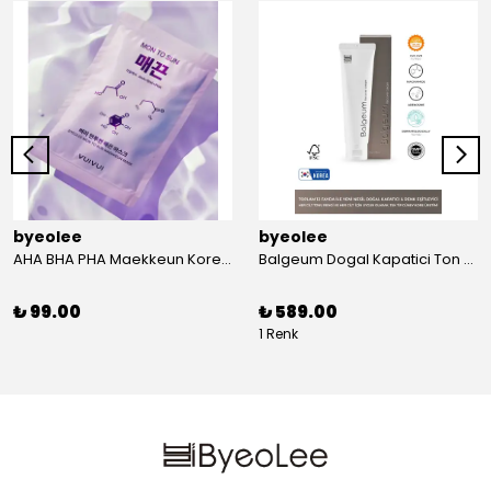
byeolee
byeolee
AHA BHA PHA Maekkeun Kore Kagit Maske | Olu Deri
Balgeum Dogal Kapatici Ton Esitleyici Krem 50gr
₺ 99.00
₺ 589.00
1 Renk