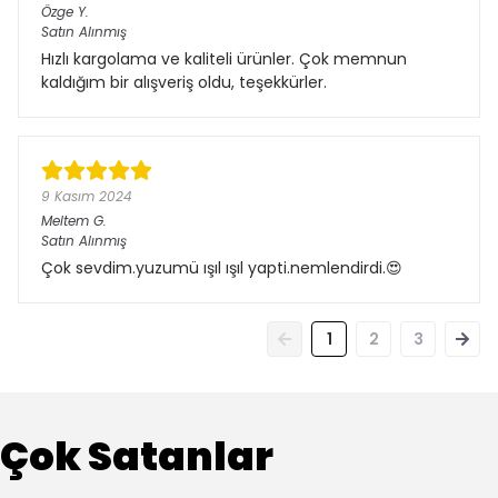
Özge
Y.
Satın Alınmış
Hızlı kargolama ve kaliteli ürünler. Çok memnun
kaldığım bir alışveriş oldu, teşekkürler.
9 Kasım 2024
Meltem
G.
Satın Alınmış
Çok sevdim.yuzumü ışıl ışıl yapti.nemlendirdi.😍
1
2
3
Çok Satanlar