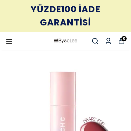
YÜZDE100 İADE
GARANTİSİ
0