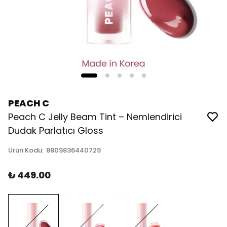
PEACH C
Peach C Jelly Beam Tint – Nemlendirici
Dudak Parlatıcı Gloss
Ürün Kodu
:
8809836440729
₺ 449.00