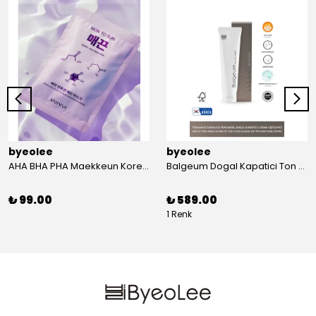
byeolee
byeolee
AHA BHA PHA Maekkeun Kore Kagit Maske | Olu Deri
Balgeum Dogal Kapatici Ton Esitleyici Krem 50gr
₺ 99.00
₺ 589.00
1 Renk