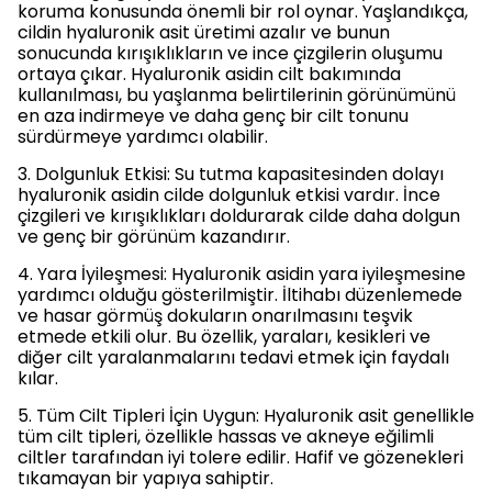
koruma konusunda önemli bir rol oynar. Yaşlandıkça,
cildin hyaluronik asit üretimi azalır ve bunun
sonucunda kırışıklıkların ve ince çizgilerin oluşumu
ortaya çıkar. Hyaluronik asidin cilt bakımında
kullanılması, bu yaşlanma belirtilerinin görünümünü
en aza indirmeye ve daha genç bir cilt tonunu
sürdürmeye yardımcı olabilir.
3. Dolgunluk Etkisi: Su tutma kapasitesinden dolayı
hyaluronik asidin cilde dolgunluk etkisi vardır. İnce
çizgileri ve kırışıklıkları doldurarak cilde daha dolgun
ve genç bir görünüm kazandırır.
4. Yara İyileşmesi: Hyaluronik asidin yara iyileşmesine
yardımcı olduğu gösterilmiştir. İltihabı düzenlemede
ve hasar görmüş dokuların onarılmasını teşvik
etmede etkili olur. Bu özellik, yaraları, kesikleri ve
diğer cilt yaralanmalarını tedavi etmek için faydalı
kılar.
5. Tüm Cilt Tipleri İçin Uygun: Hyaluronik asit genellikle
tüm cilt tipleri, özellikle hassas ve akneye eğilimli
ciltler tarafından iyi tolere edilir. Hafif ve gözenekleri
tıkamayan bir yapıya sahiptir.