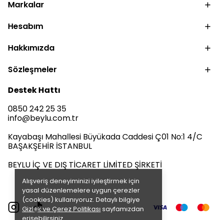
Markalar
Hesabım
Hakkımızda
Sözleşmeler
Destek Hattı
0850 242 25 35
info@beylu.com.tr
Kayabaşı Mahallesi Büyükada Caddesi Ç01 No:1 4/C
BAŞAKŞEHİR İSTANBUL
BEYLU İÇ VE DIŞ TİCARET LİMİTED ŞİRKETİ
Alışveriş deneyiminizi iyileştirmek için
yasal düzenlemelere uygun çerezler
(cookies) kullanıyoruz. Detaylı bilgiye
Gizlilik ve Çerez Politikası
sayfamızdan
erişebilirsiniz.