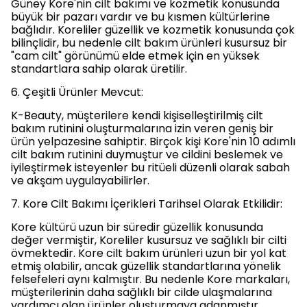
Güney Kore'nin cilt bakımı ve kozmetik konusunda
büyük bir pazarı vardır ve bu kısmen kültürlerine
bağlıdır. Koreliler güzellik ve kozmetik konusunda çok
bilinçlidir, bu nedenle cilt bakım ürünleri kusursuz bir
"cam cilt" görünümü elde etmek için en yüksek
standartlara sahip olarak üretilir.
6. Çeşitli Ürünler Mevcut:
K-Beauty, müşterilere kendi kişiselleştirilmiş cilt
bakım rutinini oluşturmalarına izin veren geniş bir
ürün yelpazesine sahiptir. Birçok kişi Kore'nin 10 adımlı
cilt bakım rutinini duymuştur ve cildini beslemek ve
iyileştirmek isteyenler bu ritüeli düzenli olarak sabah
ve akşam uygulayabilirler.
7. Kore Cilt Bakımı İçerikleri Tarihsel Olarak Etkilidir:
Kore kültürü uzun bir süredir güzellik konusunda
değer vermiştir, Koreliler kusursuz ve sağlıklı bir cilti
övmektedir. Kore cilt bakım ürünleri uzun bir yol kat
etmiş olabilir, ancak güzellik standartlarına yönelik
felsefeleri aynı kalmıştır. Bu nedenle Kore markaları,
müşterilerinin daha sağlıklı bir cilde ulaşmalarına
yardımcı olan ürünler oluşturmaya adanmıştır.