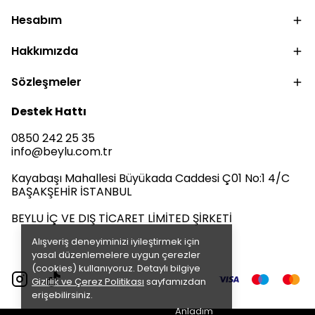
Hesabım
Hakkımızda
Sözleşmeler
Destek Hattı
0850 242 25 35
info@beylu.com.tr
Kayabaşı Mahallesi Büyükada Caddesi Ç01 No:1 4/C
BAŞAKŞEHİR İSTANBUL
BEYLU İÇ VE DIŞ TİCARET LİMİTED ŞİRKETİ
Alışveriş deneyiminizi iyileştirmek için
yasal düzenlemelere uygun çerezler
(cookies) kullanıyoruz. Detaylı bilgiye
Gizlilik ve Çerez Politikası
sayfamızdan
erişebilirsiniz.
Anladım